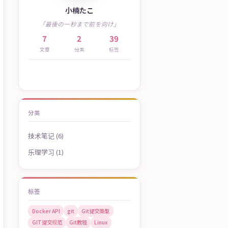
小楠たこ
「最後の一秒まで前を向け」
7
2
39
文章
分类
标签
分类
技术笔记 (6)
乐理学习 (1)
标签
Docker API
git
Git提交类型
GIT提交规范
Git教程
Linux