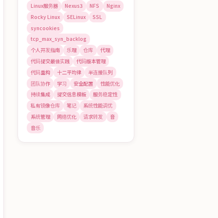
Linux服务器
Nexus3
NFS
Nginx
Rocky Linux
SELinux
SSL
syncookies
tcp_max_syn_backlog
个人开发指南
乐理
仓库
代理
代码提交最佳实践
代码版本管理
代码重构
十二平均律
半连接队列
团队协作
学习
安全配置
性能优化
持续集成
提交信息模板
服务稳定性
私有镜像仓库
笔记
系统性能调优
系统管理
网络优化
请求转发
音
音乐