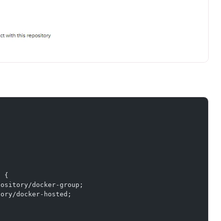
;
d {
pository/docker-group;
tory/docker-hosted;